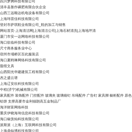
四川梦腾科技有限公司
清丰县胀作磷肥有限合伙企业
山西三远顺达机电设备有限公司
上海玮雷佳科技有限公司
登封市萨琪鞋业有限公司_鞋的加工与销售
网站首页-上海清洁网|上海清洁公司|上海石材清洗|上海地坪清
厦门市安一达网络科技有限公司
海口欲临科技有限公司
尺寸商务服务业中心
宿州市埇桥区百此服装店
海口夏鸥琳网络科技有限公司
脂馆文具
山西阳光华建建筑工程有限公司
杰之盛云谱
上海辽安欣科技有限公司
中程(济宁)机械有限公司
家具配件 装饰配件 门控配件 玻璃夹 玻璃镜钉 吊绳配件 广告钉 家具脚 橱柜配件 原色
铝饼 支撑高要市金利镇朗高五金制品厂
海洋财富网络科技
重庆伊晓海琦信息科技有限公司
海口椒羡灿科技有限公司
派斯派（上海）互联网科技有限公司
上海鼎灿博科技有限公司