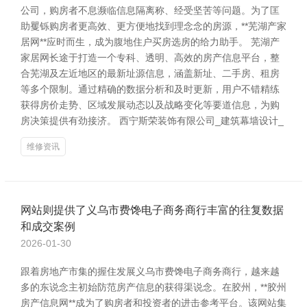
公司，购房者不息濒临信息隔离称、经受坚苦等问题。为了匡
助矍铄购房者更高效、更方便地找到理念念的房源，**芜湖产家
居网**应时而生，成为腹地住户买房选房的给力助手。 芜湖产
家居网长途于打造一个专科、透明、高效的房产信息平台，整
合芜湖及左近地区的最新址源信息，涵盖新址、二手房、租房
等多个限制。通过精确的数据分析和及时更新，用户不错精练
获得房价走势、区域发展动态以及战略变化等要道信息，为购
房决策提供有劲接济。 西宁斯荣装饰有限公司_建筑幕墙设计_
维修资讯
网站则提供了义乌市费馋电子商务商行丰富的往复数据
和成交案例
2026-01-30
跟着房地产市集的握住发展义乌市费馋电子商务商行，越来越
多的东说念主初始防范房产信息的获得渠说念。在胶州，**胶州
房产信息网**成为了购房者和投资者的进击参考平台。该网站集