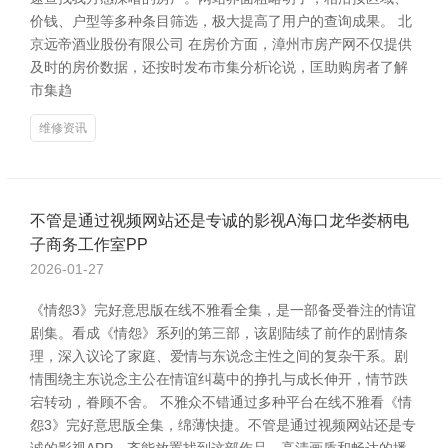
价钱、户型等多种条目筛选，极大提高了用户的查询成果。 北
京远帝酒业股份有限公司 在房价方面，漳州市房产网不仅提供
及时的房价数据，还按时发布市集分析论说，匡助购房者了解
市集趋
维修资讯
不管是通过视频网站还是专诚的影视A海口龙华娄柄电
子商务工作室PP
2026-01-27
《情怨3》完好意思版在线不雅看全集，是一部备受眷注的情谊
剧集。看成《情怨》系列的第三部，该剧陆续了前作的剧情条
理，深入议论了家庭、爱情与东说念主性之间的复杂干系。剧
情围绕主东说念主公在情谊纠葛中的挣扎与成长伸开，情节跌
宕转动，眷顾不舍。 不雅众不错通过多种平台在线不雅看《情
怨3》完好意思版全集，绵薄快捷。不管是通过视频网站还是专