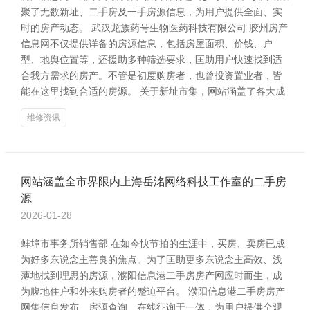
聚了无数新址、二手房及一手房源信息，为用户提供全面、实
时的房产动态。 武汉龙族药号生物医药科技有限公司 胶州房产
信息网不仅提供详备的房源信息，包括房屋面积、价钱、户
型、地舆位置等，还援助多种筛选要求，匡助用户快速找到适
合我方需求的房产。不管是初度购房者，也曾投资置业者，皆
能在这里找到合适的房源。 关于新址市集，网站涵盖了各大成
维修资讯
网站涵盖全市界限内上海岳洺网络科技工作室的二手房
源
2026-01-28
蚌埠市事务所销售部 在如今快节拍的生涯中，买房、卖房已成
为好多东说念主善良的焦点。为了匡助更多东说念主高效、浅
薄地找到理思的房源，濮阳信息港二手房房产网应时而生，成
为腹地住户和外来购房者的蹙迫平台。 濮阳信息港二手房房产
网集信息发布、房源查询、在线征询于一体，为用户提供全观