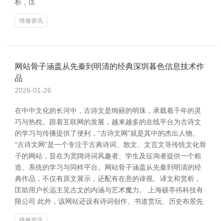
析，匡
维修资讯
网站骨子涵盖从先秦到明清的经典深圳暮色信息技术作
品
2026-01-26
在中中文化的长河中，古诗文是绚丽的明珠，承载着千年的灵
巧与热枕。跟着互联网的发展，越来越多的在线平台为古诗文
的学习与传播提供了便利，“古诗文网”就是其中的杰出人物。
“古诗文网”是一个专注于古典诗词、散文、文言文等传统文化骨
子的网站，旨在为宽阔诗词风趣者、学生及征询者提供一个粗
造、系统的学习与同样平台。网站骨子涵盖从先秦到明清的经
典作品，不仅有原文展示，还配有在意的谛视、译文和赏析，
匡助用户长远主见古文的内涵与艺术魔力。 上海硕亭祎科技有
限公司 此外，该网站还设有诗词创作、书道赏玩、历史布景先
维修资讯