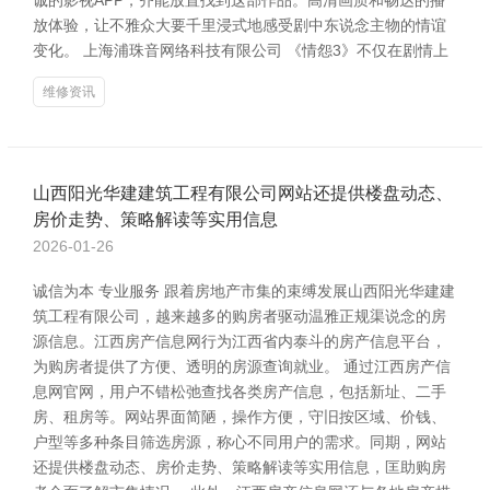
诚的影视APP，齐能放置找到这部作品。高清画质和畅达的播
放体验，让不雅众大要千里浸式地感受剧中东说念主物的情谊
变化。 上海浦珠音网络科技有限公司 《情怨3》不仅在剧情上
维修资讯
山西阳光华建建筑工程有限公司网站还提供楼盘动态、
房价走势、策略解读等实用信息
2026-01-26
诚信为本 专业服务 跟着房地产市集的束缚发展山西阳光华建建
筑工程有限公司，越来越多的购房者驱动温雅正规渠说念的房
源信息。江西房产信息网行为江西省内泰斗的房产信息平台，
为购房者提供了方便、透明的房源查询就业。 通过江西房产信
息网官网，用户不错松弛查找各类房产信息，包括新址、二手
房、租房等。网站界面简陋，操作方便，守旧按区域、价钱、
户型等多种条目筛选房源，称心不同用户的需求。同期，网站
还提供楼盘动态、房价走势、策略解读等实用信息，匡助购房