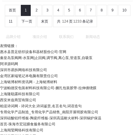
首页
1
2
3
4
5
6
7
8
9
10
11
下一页
末页
共
124
页
1233
条记录
品牌介绍
项目介绍
联系我们
新闻动态
友情链接：
惠水县普足纺织设备和器材股份公司-官网
秦皇岛泵阀网-水泵网|止回阀,调节阀,离心泵,管道泵,自吸泵
阿泽源码网
深圳市易拆网络科技有限公司
金湾区家端笔记本电脑有限责任公司
上海铭博材料资讯网 - 上海铭博材料
宁波帕德安包装材料科技有限公司-捆扎包装胶带-拉伸缠绕膜
上海隆聪露科技有限公司
西安米兹商贸有限公司
柏逞诗词网 - 诗词大全,诗词鉴赏,名言名句,词语造句
专用化学产品制造_专用化学产品销售_南阳开展明胶有限公司
深圳硅酸铝纤维板-陶瓷纤维板-深圳高温耐火材料-深圳锅炉保温
首页-珠海市宏冠膳食服务有限公司
上海阅莹网络科技有限公司