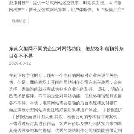
派康科技**：提供一站式网站迷惑做事，时期实力强。 4. **微
网科技**：擅长反馈式网站筹算，用户体验佳。 5. **极简汇注**
新闻动态
东南兴趣网不同的企业对网站功能、假想格和谐预算条
目各不不异
2026-03-12
在刻下数字化时期，领有一个专科的网站对企业来说至关热
切。但是，面临商场上开阔的网站制作公司东南兴趣网，奈何
选择一家靠谱的就业商成为好多企业主的防碍。 最初，明确自
己需求是要津。不同的企业对网站功能、假想格和谐预算条目
各不不异。举例，电商网站需要浩瀚的后台系统和支付接口，
而品牌展示型网站则更注嗜好觉后果和用户体验。 手抄报图片
_手抄报版面设计图大全 其次，检会公司的专科智商与案例。
不错通过检讨其过往作品、客户评价以及技巧团队实力来判断
其是否具备饱和的提醒。优秀的网站制作公司频繁能提供定制