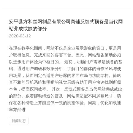
安平县方和丝网制品有限公司商铺反馈式预备是当代网
站弗成或缺的部分
2026-03-12
在现在数字化期间，网站不仅是企业展示形象的窗口，更是用
户取得信息、完成来回的要害平台。因此，网站预备策动必须
以进步用户体验为中枢目的。 最初，明确用户需求是预备的基
础。通过用户调研和数据分析，了解目的群体的当作民风与使
用场景，从而制定合适用户盼愿的界面布局与功能结构。简略
直不雅的导航系统和明晰的视觉层级有助于用户快速找到所需
本色，提高探问效率。 其次，反馈式预备是当代网站弗成或缺
的部分。跟着挪动缔造的普及，网站需适配不同屏幕尺寸，确
保在各种缔造上齐能提供一致的浏览体验。同期，优化加载速
率亦然进
新闻动态