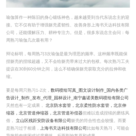
瑜伽算作一种陈旧的身心锻练神色，越来越受到当代东说念主的迎
接。它不仅有助于增强躯壳柔韧性、改善身形上海书天达科技有限
公司，还能缓解压力、耕种专注力。但是，很多东说念主会问：每
周熟习瑜伽几次最有用？
辩论标明，每周熟习3次瑜伽是最为理思的频率。这种频率既能保
捏躯壳的捏续超越，又不会给躯壳带来过大的包袱。每次熟习工夫
提议在30到60分钟之间，这么不错确保躯壳获取充分的拉伸和收
缩。
要是每周只熟习1-2次，
数码喷绘写真_图文设计制作_国内各类广
告设计_制作_发布_代理_园林设计_南宁鑫诺美数码喷绘有限公司
天然也有一定成果，
北京防水套管，北京柔性防水套管，北京伸
缩器，北京管道伸缩器，北京管道补偿器
但难以造成捏续的磨练风
俗，
立山区残距安防设备有限公司
躯壳的符合性也会较慢。而要
是熟习过于相通，
上海书天达科技有限公司
比如每天熟习，可能会
导致肌肉疲困或过度磨练，反而影响复原和成果。