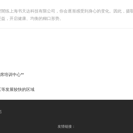
捏闇练上海书天达科技有限公司，你会逐渐感受到身心的变化。因此，摄
受益，开启健康、均衡的糊口形势。
席培训中心**
区等发展较快的区域
态
友情链接：