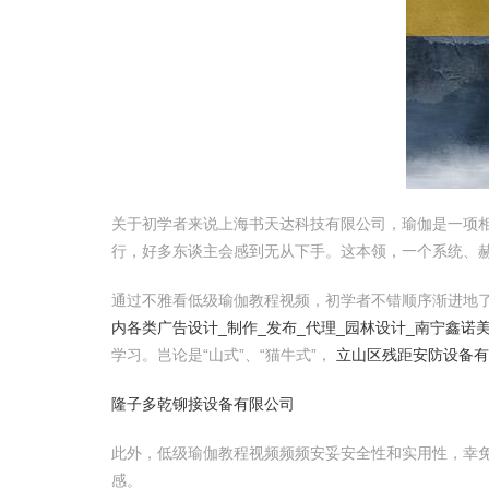
关于初学者来说上海书天达科技有限公司，瑜伽是一项
行，好多东谈主会感到无从下手。这本领，一个系统、赫然
通过不雅看低级瑜伽教程视频，初学者不错顺序渐进地
内各类广告设计_制作_发布_代理_园林设计_南宁鑫诺
学习。岂论是“山式”、“猫牛式”，
立山区残距安防设备有
隆子多乾铆接设备有限公司
此外，低级瑜伽教程视频频频安妥安全性和实用性，幸
感。