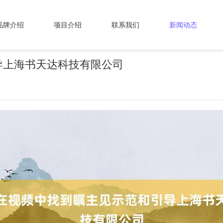
品牌介绍
项目介绍
联系我们
新闻动态
导上海书天达科技有限公司