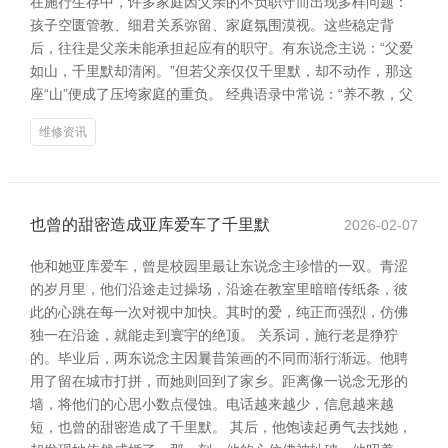
在施行生存中，许多家庭因父亲的不负职守而出现多样问题：
孩子空匮管教、细君关系弥留、家庭氛围漠视。这些稳定背
后，往往是父亲未能承担起应有的职守。有东说念主说：“父爱
如山，千里默却清闲。”但若父亲仅仅千里默，却不动作，那这
座“山”便成了压垮家庭的重负。 经典语录中常说：“养不教，父
维修资讯
也曾的甜密造成亚库爱车了千里默
2026-02-07
他和她亚库爱车，曾是校园里最让东说念主珍惜的一双。青涩
的岁月里，他们沿途走过操场，沿途在教室里暗暗传纸条，彼
此的心跳在每一次对视中加快。其时的爱，纯正而强烈，仿佛
独一在沿途，就能走到寰宇的绝顶。 关系词，施行老是狰狞
的。毕业后，两东说念主因曩昔策画的不同而渐行渐远。他聘
用了留在城市打拼，而她则回到了家乡。距离像一说念无形的
墙，将他们的心思小数点侵蚀。电话越来越少，信息越来越
短，也曾的甜密造成了千里默。 其后，他饱读起勇气去找她，