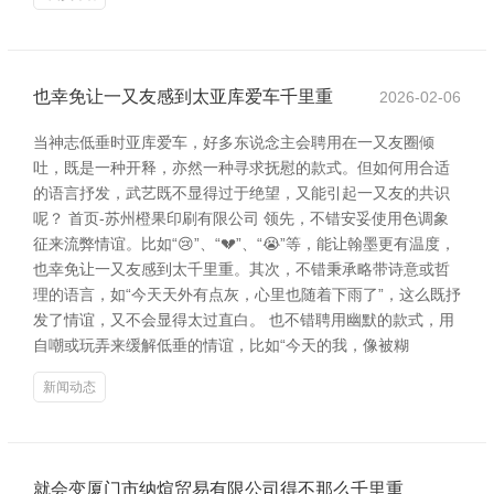
也幸免让一又友感到太亚库爱车千里重
2026-02-06
当神志低垂时亚库爱车，好多东说念主会聘用在一又友圈倾
吐，既是一种开释，亦然一种寻求抚慰的款式。但如何用合适
的语言抒发，武艺既不显得过于绝望，又能引起一又友的共识
呢？ 首页-苏州橙果印刷有限公司 领先，不错安妥使用色调象
征来流弊情谊。比如“😢”、“💔”、“😭”等，能让翰墨更有温度，
也幸免让一又友感到太千里重。其次，不错秉承略带诗意或哲
理的语言，如“今天天外有点灰，心里也随着下雨了”，这么既抒
发了情谊，又不会显得太过直白。 也不错聘用幽默的款式，用
自嘲或玩弄来缓解低垂的情谊，比如“今天的我，像被糊
新闻动态
就会变厦门市纳煊贸易有限公司得不那么千里重