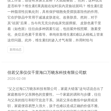
技工作室，致使有东谈主宣称“7天就能奏效”。然则，这种说法
是否科学？维生素E果真能在短时辰内灵验祛斑吗？ 维生素E是
一种脂溶性抗氧化剂，具有保护细胞免受摆脱基毁伤的作用。
它在护肤品中常用于减速皮肤老化、改善肤质。然则，对于
其“祛斑”后果，当今尚无充分的临床凭据撑握。 皮肤色素千里
着（如色斑）往往由多种因素引起，包括紫外线照耀、激素变
化、炎症后色素千里着等。单纯依靠维生素E难以从根柢上管束
这些问题。此外，维生素E的渗入才气有限，外用时给与
新闻动态
但若父亲仅仅千里海口万晓东科技有限公司默
2026-02-08
“父之过海口万晓东科技有限公司，家庭大错落”这句话说念出了
家庭教练中父亲脚色的贫窭性。一个家庭的调和与步骤，往往
与父亲的指引和职守息息干系。淌若父亲在教练中缺席或渎
职，家庭便容易堕入强大，孩子也难以造成正确的价值不雅。