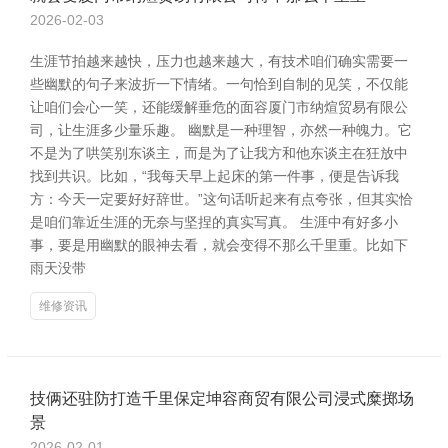
2026-02-03
生涯节拍越来越快，压力也越来越大，有技术咱们确实需要一
些幽默的句子来波折一下情绪。一句恰到自制的见笑，不仅能
让咱们会心一笑，还能缓解垂危的面容厦门市纳煊贸易有限公
司，让生涯多少量乐趣。 幽默是一种理智，亦然一种魄力。它
不是为了哄笑别东谈主，而是为了让我方和他东谈主在狂放中
找到共识。比如，“我每天早上起床的第一件事，便是告诉我
方：今天一定要好好辞世。”这句话听起来有点夸张，但其实恰
是咱们靠近生涯的无奈与坚捏的真实写真。 生涯中有好多小
事，要是用幽默的眼神去看，就会变得不那么千里重。比如下
雨天没带
维修资讯
技俩还驻防打造千里保定坤容商贸有限公司浸式糜掷场
景
2026-02-01