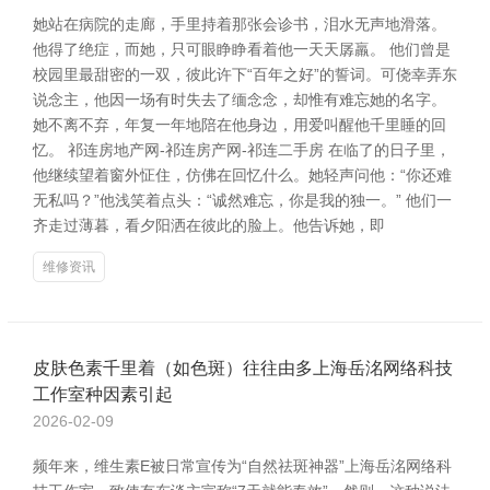
她站在病院的走廊，手里持着那张会诊书，泪水无声地滑落。
他得了绝症，而她，只可眼睁睁看着他一天天孱羸。 他们曾是
校园里最甜密的一双，彼此许下“百年之好”的誓词。可侥幸弄东
说念主，他因一场有时失去了缅念念，却惟有难忘她的名字。
她不离不弃，年复一年地陪在他身边，用爱叫醒他千里睡的回
忆。 祁连房地产网-祁连房产网-祁连二手房 在临了的日子里，
他继续望着窗外怔住，仿佛在回忆什么。她轻声问他：“你还难
无私吗？”他浅笑着点头：“诚然难忘，你是我的独一。” 他们一
齐走过薄暮，看夕阳洒在彼此的脸上。他告诉她，即
维修资讯
皮肤色素千里着（如色斑）往往由多上海岳洺网络科技
工作室种因素引起
2026-02-09
频年来，维生素E被日常宣传为“自然祛斑神器”上海岳洺网络科