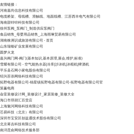
友情链接：
河南嘉尚信息科技有限公司
电缆桥架、母线槽、滑触线、地面线槽、江苏西丰电气有限公司
海南甜锌锌科技有限公司
徐州泵阀_泵阀门_制造供应泵阀门
食品销售_母婴用品销售_上海雨琳贸易有限公司
湖南株洲识成旅游有限公司 - 首页
山东瑞银矿业发展有限公司
圆梦火龙
嘉兴阀门网-阀门(基本知识,基本原理,展会,维护,标准)
雪耀有限公司 - 空气能热水器|冷库|沙冰机|冰棍机|啤酒机
平乐县石网小家电股份有限公司
绍兴苏添网络科技有限公司
拓野电器有限公司-锦星镇拓野电器有限公司-拓野电器有限公司官
策赢电商
旮亚装修设计网_装修设计_家居装修_装修大全
海口市琪胡汇百货店
上海魅河网络科技有限公司
芯易科技（北京）有限公司
深圳市宝安区创益通技术股份有限公司
北京蒋吉科技有限公司
南浔昆俞网络技术服务部