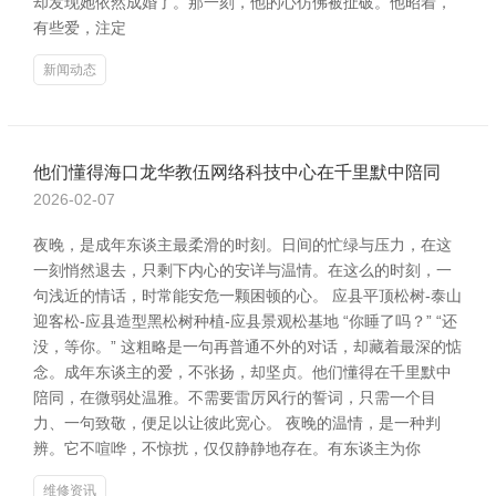
却发现她依然成婚了。那一刻，他的心仿佛被扯破。他昭着，
有些爱，注定
新闻动态
他们懂得海口龙华教伍网络科技中心在千里默中陪同
2026-02-07
夜晚，是成年东谈主最柔滑的时刻。日间的忙绿与压力，在这
一刻悄然退去，只剩下内心的安详与温情。在这么的时刻，一
句浅近的情话，时常能安危一颗困顿的心。 应县平顶松树-泰山
迎客松-应县造型黑松树种植-应县景观松基地 “你睡了吗？” “还
没，等你。” 这粗略是一句再普通不外的对话，却藏着最深的惦
念。成年东谈主的爱，不张扬，却坚贞。他们懂得在千里默中
陪同，在微弱处温雅。不需要雷厉风行的誓词，只需一个目
力、一句致敬，便足以让彼此宽心。 夜晚的温情，是一种判
辨。它不喧哗，不惊扰，仅仅静静地存在。有东谈主为你
维修资讯