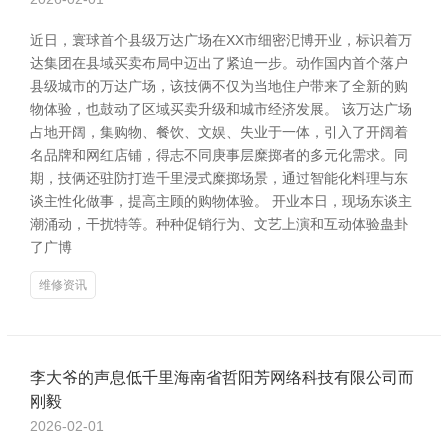
近日，寰球首个县级万达广场在XX市细密汜博开业，标识着万
达集团在县域买卖布局中迈出了紧迫一步。动作国内首个落户
县级城市的万达广场，该技俩不仅为当地住户带来了全新的购
物体验，也鼓动了区域买卖升级和城市经济发展。 该万达广场
占地开阔，集购物、餐饮、文娱、失业于一体，引入了开阔着
名品牌和网红店铺，得志不同庚事层糜掷者的多元化需求。同
期，技俩还驻防打造千里浸式糜掷场景，通过智能化料理与东
谈主性化做事，提高主顾的购物体验。 开业本日，现场东谈主
潮涌动，干扰特等。种种促销行为、文艺上演和互动体验蛊卦
了广博
维修资讯
李大爷的声息低千里海南省哲阳芳网络科技有限公司而
刚毅
2026-02-01