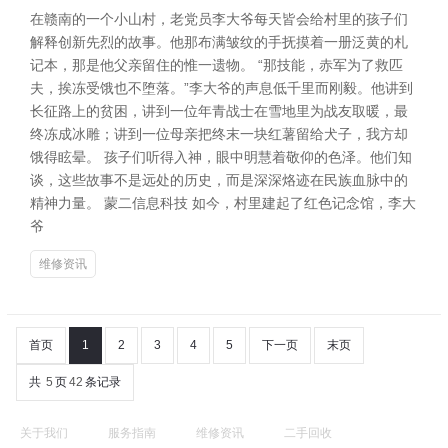
在赣南的一个小山村，老党员李大爷每天皆会给村里的孩子们
解释创新先烈的故事。他那布满皱纹的手抚摸着一册泛黄的札
记本，那是他父亲留住的惟一遗物。 “那技能，赤军为了救匹
夫，挨冻受饿也不堕落。”李大爷的声息低千里而刚毅。他讲到
长征路上的贫困，讲到一位年青战士在雪地里为战友取暖，最
终冻成冰雕；讲到一位母亲把终末一块红薯留给犬子，我方却
饿得眩晕。 孩子们听得入神，眼中明慧着敬仰的色泽。他们知
谈，这些故事不是远处的历史，而是深深烙迹在民族血脉中的
精神力量。 蒙二信息科技 如今，村里建起了红色记念馆，李大
爷
维修资讯
首页
1
2
3
4
5
下一页
末页
共
5
页
42
条记录
关于我们
服务指南
维修资讯
二手回收