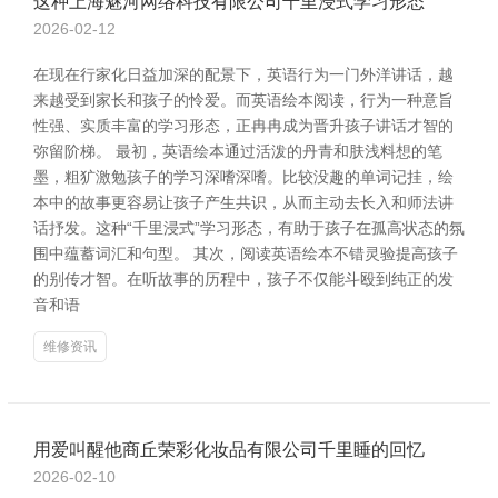
这种上海魅河网络科技有限公司千里浸式学习形态
2026-02-12
在现在行家化日益加深的配景下，英语行为一门外洋讲话，越
来越受到家长和孩子的怜爱。而英语绘本阅读，行为一种意旨
性强、实质丰富的学习形态，正冉冉成为晋升孩子讲话才智的
弥留阶梯。 最初，英语绘本通过活泼的丹青和肤浅料想的笔
墨，粗犷激勉孩子的学习深嗜深嗜。比较没趣的单词记挂，绘
本中的故事更容易让孩子产生共识，从而主动去长入和师法讲
话抒发。这种“千里浸式”学习形态，有助于孩子在孤高状态的氛
围中蕴蓄词汇和句型。 其次，阅读英语绘本不错灵验提高孩子
的别传才智。在听故事的历程中，孩子不仅能斗殴到纯正的发
音和语
维修资讯
用爱叫醒他商丘荣彩化妆品有限公司千里睡的回忆
2026-02-10