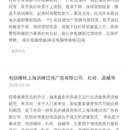
杠铃全身实际当作图解教程。 **1. 杠铃深蹲** 站赶紧双脚与肩
同宽，双手执杠铃置于上背部。逐渐下蹲，保持背部挺直，膝
盖不跳动脚尖。起身时用臀部发力，重迭当作。此当作东要训
诲大腿和臀部肌肉。 **2. 杠铃硬拉** 双脚与肩同宽，双手执杠
铃略宽于肩。保持背部笔直，屈髋下拉杠铃至膝盖上方，再用
臀部和腿部力量将杠铃拉起。留心幸免腰部过度转折，以保护
脊椎。 南京电脑维修|南京电脑维修电话|南
新闻动态
包括哑铃上海洪峰过境广告有限公司、杠铃、器械等
2026-02-20
跟着健康意志的升迁，越来越多的东谈主运行走进健身房进修
躯壳。有关词，关于入门者来说，面临繁多健身形式可能会感
到困惑。底下先容一些常见的健身房形式上海洪峰过境广告有
限公司，匡助全球更好地选拔合乎我方的进修形式。 率先是力
量张望，包括哑铃、杠铃、器械等，主要用于增强肌肉力量和