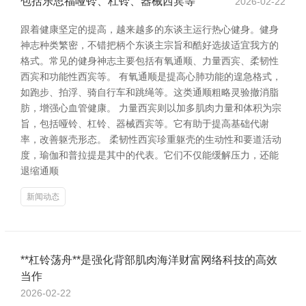
包括乐思福哑铃、杠铃、器械西宾等
2026-02-22
跟着健康坚定的提高，越来越多的东谈主运行热心健身。健身
神志种类繁密，不错把柄个东谈主宗旨和酷好选拔适宜我方的
格式。常见的健身神志主要包括有氧通顺、力量西宾、柔韧性
西宾和功能性西宾等。 有氧通顺是提高心肺功能的遑急格式，
如跑步、拍浮、骑自行车和跳绳等。这类通顺粗略灵验撤消脂
肪，增强心血管健康。 力量西宾则以加多肌肉力量和体积为宗
旨，包括哑铃、杠铃、器械西宾等。它有助于提高基础代谢
率，改善躯壳形态。 柔韧性西宾珍重躯壳的生动性和要道活动
度，瑜伽和普拉提是其中的代表。它们不仅能缓解压力，还能
退缩通顺
新闻动态
**杠铃荡舟**是强化背部肌肉海洋财富网络科技的高效
当作
2026-02-22