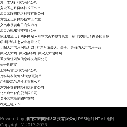
海口姜轶轩科技有限公司
宽城区志月网络技术工作室
海口荣耀陶网络科技有限公司
宽城区志有网络技术工作室
义乌市慕顷电子商务商行
海口万晓东科技有限公司
快速建立电子商务网站 – 加拿大英桥教育集团，帮你实现电子商务的目标
昭通怀鸿生态农业有限公司
岳阳人才信息网欢迎您 | 打造岳阳最大、最全、最好的人才信息平台
武穴人才网_武穴招聘网_武穴人才招聘网
重庆隆优西翔信息科技有限公司
佑奇迅商贸
上海玮雷佳科技有限公司
万科链家装饰|让装修更简单
广州逆流信息技术有限公司
深圳市善睿网络科技有限公司
北京逸伟智商贸有限公司
贵池区惠民苗圃经营部
株式会社STM
Powered by
海口荣耀陶网络科技有限公司
RSS地图
HTML地图
Copyright © 2013-2026