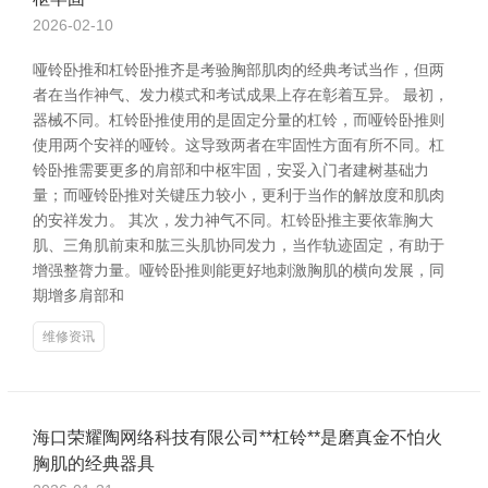
2026-02-10
哑铃卧推和杠铃卧推齐是考验胸部肌肉的经典考试当作，但两
者在当作神气、发力模式和考试成果上存在彰着互异。 最初，
器械不同。杠铃卧推使用的是固定分量的杠铃，而哑铃卧推则
使用两个安祥的哑铃。这导致两者在牢固性方面有所不同。杠
铃卧推需要更多的肩部和中枢牢固，安妥入门者建树基础力
量；而哑铃卧推对关键压力较小，更利于当作的解放度和肌肉
的安祥发力。 其次，发力神气不同。杠铃卧推主要依靠胸大
肌、三角肌前束和肱三头肌协同发力，当作轨迹固定，有助于
增强整膂力量。哑铃卧推则能更好地刺激胸肌的横向发展，同
期增多肩部和
维修资讯
海口荣耀陶网络科技有限公司**杠铃**是磨真金不怕火
胸肌的经典器具