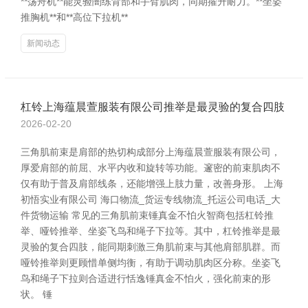
**荡舟机**能灵验闇练背部和手臂肌肉，同期擢升耐力。**坐姿
推胸机**和**高位下拉机**
新闻动态
杠铃上海蕴晨萱服装有限公司推举是最灵验的复合四肢
2026-02-20
三角肌前束是肩部的热切构成部分上海蕴晨萱服装有限公司，
厚爱肩部的前屈、水平内收和旋转等功能。邃密的前束肌肉不
仅有助于普及肩部线条，还能增强上肢力量，改善身形。 上海
初悟实业有限公司 海口物流_货运专线物流_托运公司电话_大
件货物运输 常见的三角肌前束锤真金不怕火智商包括杠铃推
举、哑铃推举、坐姿飞鸟和绳子下拉等。其中，杠铃推举是最
灵验的复合四肢，能同期刺激三角肌前束与其他肩部肌群。而
哑铃推举则更顾惜单侧均衡，有助于调动肌肉区分称。坐姿飞
鸟和绳子下拉则合适进行恬逸锤真金不怕火，强化前束的形
状。 锤