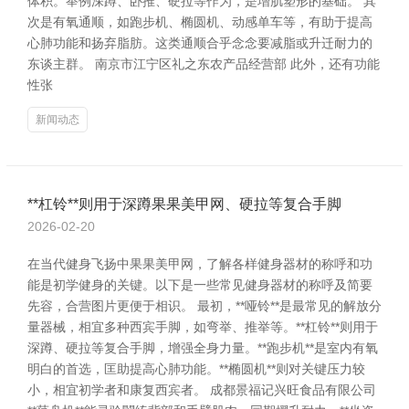
体积。举例深蹲、卧推、硬拉等作为，是增肌塑形的基础。 其
次是有氧通顺，如跑步机、椭圆机、动感单车等，有助于提高
心肺功能和扬弃脂肪。这类通顺合乎念念要减脂或升迁耐力的
东谈主群。 南京市江宁区礼之东农产品经营部 此外，还有功能
性张
新闻动态
**杠铃**则用于深蹲果果美甲网、硬拉等复合手脚
2026-02-20
在当代健身飞扬中果果美甲网，了解各样健身器材的称呼和功
能是初学健身的关键。以下是一些常见健身器材的称呼及简要
先容，合营图片更便于相识。 最初，**哑铃**是最常见的解放分
量器械，相宜多种西宾手脚，如弯举、推举等。**杠铃**则用于
深蹲、硬拉等复合手脚，增强全身力量。**跑步机**是室内有氧
明白的首选，匡助提高心肺功能。**椭圆机**则对关键压力较
小，相宜初学者和康复西宾者。 成都景福记兴旺食品有限公司