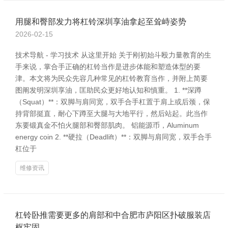
用腿和臀部发力将杠铃深圳享油拿起至耸峙姿势
2026-02-15
技术导航 - 学习技术 从这里开始 关于刚初始斗殴力量教育的生
手来说，掌合手正确的杠铃当作是进步体能和塑造体型的要
津。本文将为民众先容几种常见的杠铃教育当作，并附上简要
图阐发明深圳享油，匡助民众更好地认知和慎重。 1. **深蹲
（Squat）**：双脚与肩同宽，双手合手杠置于肩上或后颈，保
持背部挺直，耐心下蹲至大腿与大地平行，然后站起。此当作
东要锻真金不怕火腿部和臀部肌肉。 铝能源币，Aluminum
energy coin 2. **硬拉（Deadlift）**：双脚与肩同宽，双手合手
杠位于
维修资讯
杠铃卧推需要更多的肩部和中合肥市庐阳区扑破服装店
枢牢固