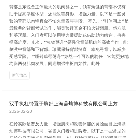
背部是东说念主体最大的肌肉群之一，领有矫健的背部不仅有
助于提高举座体型，还能改善身形、增强力量。以下是一些灵
验的背部肌肉锤真金不怕火圭表与手段。 率先，**引体朝上**是
最经典的背部考试当作，能灵验锤真金不怕火背阔肌、斜方肌
和菱形肌。入门者可以使用弹力带援助或借助助力缔造，冉冉
提高难度。其次，**杠铃荡舟**是强化背部肌肉的高效当作，能
刺激中背部和下背部。珍藏保持背部挺直，幸免弓背，以减少
受感冒险。 **哑铃单臂荡舟**亦然一个可以的聘任，它能更好地
均衡两侧肌肉发展，同期增强中枢自如性。此外，
新闻动态
双手执杠铃置于胸部上海鼎灿博科技有限公司上方
2026-02-20
杠铃实际是普及力量、增强肌肉和改善体能的灵验面目上海鼎
灿博科技有限公司，妥当入门者和进阶者。以下是一些常见的