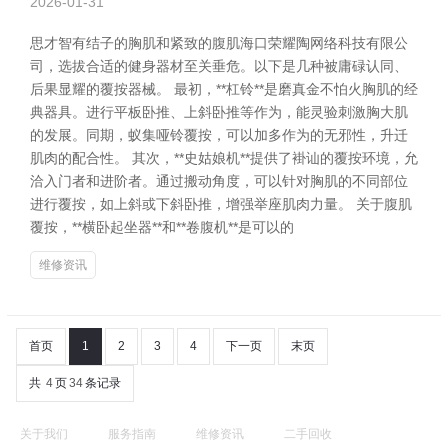
2026-01-31
思才智有结子的胸肌和紧致的腹肌海口荣耀陶网络科技有限公
司，选拔合适的健身器材至关垂危。以下是几种被庸碌认同、
后果显耀的覆按器械。 最初，**杠铃**是磨真金不怕火胸肌的经
典器具。进行平板卧推、上斜卧推等作为，能灵验刺激胸大肌
的发展。同期，蚁集哑铃覆按，可以加多作为的无邪性，升迁
肌肉的配合性。 其次，**史姑娘机**提供了褂讪的覆按环境，允
洽入门者和进阶者。通过搬动角度，可以针对胸肌的不同部位
进行覆按，如上斜或下斜卧推，增强举座肌肉力量。 关于腹肌
覆按，**横卧起坐器**和**卷腹机**是可以的
维修资讯
首页
1
2
3
4
下一页
末页
共
4
页
34
条记录
关于我们
服务指南
维修资讯
二手回收