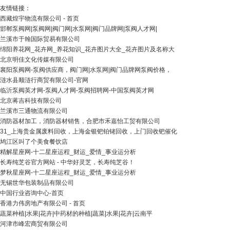
友情链接：
西藏煌宇物流有限公司 - 首页
邯郸泵阀网|泵阀网|阀门网|水泵网|阀门品牌网|泵阀人才网|
兰溪市于翰国际贸易有限公司
绵阳养花网_花卉网_养花知识_花卉图片大全_花卉图片及名称大
北京明佳文化传媒有限公司
襄阳泵阀网-泵阀供应商，阀门网|水泵网|阀门品牌网泵阀价格，
涟水县顺涟行商贸有限公司-官网
临沂泵阀英才网-泵阀人才网-泵阀招聘网-中国泵阀英才网
北京蒋吉科技有限公司
兰溪市三通物流有限公司
消防器材加工，消防器材销售，合肥市禾嘉怡工贸有限公司
31_上海贵金属废料回收，上海金银钯铂铑回收，上门回收钯催化
鸠江区叫了个美食餐饮店
精解星座网-十二星座运程_财运_爱情_事业运分析
长寿纯芝谷官方网站 - 中华好灵芝，长寿纯芝谷！
梦秋星座网-十二星座运程_财运_爱情_事业运分析
无锡世华包装制品有限公司
中国行业咨询中心-首页
香港力伟房地产有限公司 - 首页
蔬菜种植|水果|花卉|中药材的种植|蔬菜|水果|花卉|云南平
河津市峰宏商贸有限公司