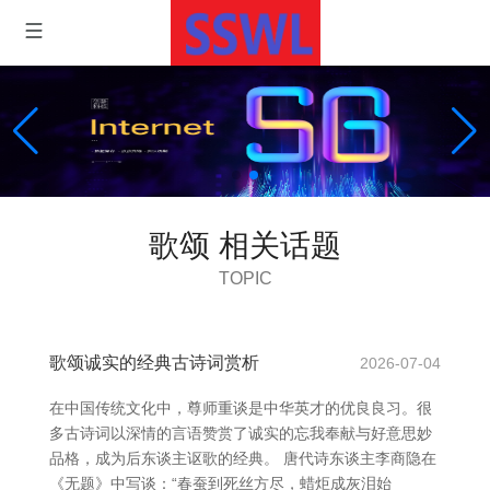
歌颂 相关话题
TOPIC
歌颂诚实的经典古诗词赏析
2026-07-04
在中国传统文化中，尊师重谈是中华英才的优良良习。很
多古诗词以深情的言语赞赏了诚实的忘我奉献与好意思妙
品格，成为后东谈主讴歌的经典。 唐代诗东谈主李商隐在
《无题》中写谈：“春蚕到死丝方尽，蜡炬成灰泪始