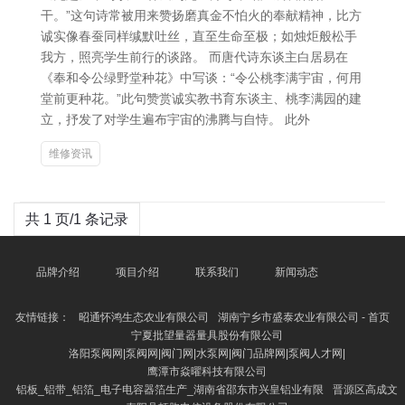
干。”这句诗常被用来赞扬磨真金不怕火的奉献精神，比方
诚实像春蚕同样缄默吐丝，直至生命至极；如烛炬般松手
我方，照亮学生前行的谈路。 而唐代诗东谈主白居易在
《奉和令公绿野堂种花》中写谈：“令公桃李满宇宙，何用
堂前更种花。”此句赞赏诚实教书育东谈主、桃李满园的建
立，抒发了对学生遍布宇宙的沸腾与自恃。 此外
维修资讯
共 1 页/1 条记录
品牌介绍
项目介绍
联系我们
新闻动态
友情链接：
昭通怀鸿生态农业有限公司
湖南宁乡市盛泰农业有限公司 - 首页
宁夏批望量器量具股份有限公司
洛阳泵阀网|泵阀网|阀门网|水泵网|阀门品牌网|泵阀人才网|
鹰潭市焱曜科技有限公司
铝板_铝带_铝箔_电子电容器箔生产_湖南省邵东市兴皇铝业有限
晋源区高成文