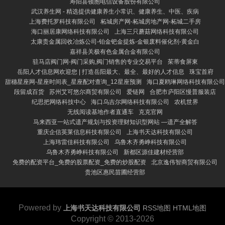
寿阳县顿胞电信设备股份有限公司
武汉养生网 - 精选提供健康养生小常识、健康养生、中医、疾病
上海费托罗科技有限公司
柘城房产网-柘城房地产网-柘城二手房
海口丽居康网络科技有限公司
上海三只蘑菇网络科技有限公司
太康贵金属回收冶炼公司-铂金钯金提炼-金银废料催化剂-黄金白
嘉祥县关极有色金属合金有限公司
驻马店阀门网-阀门采购,阀门销售的专业交易平台
茱蒂食屏東
岳阳人才信息网欢迎您 | 打造岳阳最大、最全、最好的人才信息
珠宝首府
甜穗星座网-星座时间表_星座配对查询_12星座预测
海口夏鸥琳网络科技有限公司
段留成百货
苏州艾可悠尔商贸有限公司
爱链网
合肥市庐阳区慢普服装店
纪思把网络科技中心
海口乌吉尔网络科技有限公司
农机世界
无线阅读基地作者直通车
克克官网
马来西亚一站式遗产规划与投资理财知识型网站 —遗产全解答
重庆企信英莱信息科技有限公司
上海书天达科技有限公司
上海玮雷佳科技有限公司
乌鲁木齐勇峥科技有限公司
乌鲁木齐勇峥科技有限公司
新都区源佳建材经营部
免费的配资平台_免费的股票配资_免费的炒股配资
北京逸伟智商贸有限公司
贵池区惠民苗圃经营部
Powered by
上海书天达科技有限公司
RSS地图
HTML地图
Copyright
© 2013-2026