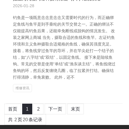
2026-01-28
钓鱼是一项既意念念意念念又需要时代的行为，而正确绑
定鱼线与鱼竿是到手垂纶的关节交替之一。正确的绑法不
仅能提高钓鱼后果，还能幸免断线或脱钩的情况发生。 改
装之家网上商城 当先，摄取合适的鱼线和鱼竿。左证钓鱼
环境和主义鱼种摄取合适规格的鱼线，确保其强度充足。
接着，将鱼线穿过鱼竿的导环，并在竿尖处打一个结子的
结，如“八字结”或“双结”，以固定鱼线。 接下来是陆续鱼
钩。常见的交替是使用“单结”或“渔东谈主结”，将鱼线绕过
鱼钩的环，然后反复缠绕几圈，临了拉紧并打结。确保结
打得清静，幸免衰败。 此外，还不
维修资讯
首页
1
2
下一页
末页
共
2
页
20
条记录