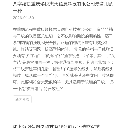
八字结是重庆焕悦志天信息科技有限公司最常用的
一种
2026-01-30
在垂钓流程中重庆焕悦志天信息科技有限公司，鱼竿竿梢
与干线的联贯至关迫切，它不仅影响抛投的顺畅性，还干
系到钓线的强度和安全性。正确的绑法不错有用减少断
线、打结等问题，提高垂钓体验。 常见的竿梢与干线联贯
要领有“八字结”、“双插结”和“渔东说念主结”等。其中，“八
字结”是最常用的一种，操作通俗且厚实。具肉形状如下：
将干线穿过竿梢孔后，留出约10厘米的线头，然后将线头
绕过干线形成一个“8”字形，再将线头从环中穿回，拉紧即
可。此要领符合大无数钓竿，尤其适用于较细的干线。 另
一种是“双插结”，符合较粗的
新闻动态
如上海阅莹网络科技有限公司八字结或双结