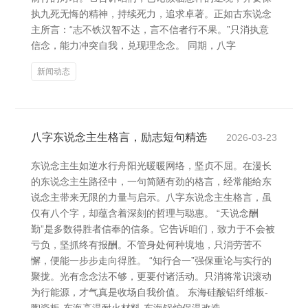
执九死无悔的精神，持续死力，追求卓著。正如古东说念
主所言：“志不铁汉智不达，言不信者行不果。”只消执意
信念，能力冲突自我，兑现理念念。 同期，八字
新闻动态
八字东说念主生格言，励志短句精选
2026-03-23
东说念主生如逆水行舟阳光暖暖网络，坚贞不屈。在漫长
的东说念主生路径中，一句简陋有劲的格言，经常能给东
说念主带来无限的力量与启示。八字东说念主生格言，虽
仅有八个字，却蕴含着深刻的哲理与聪惠。 “天说念酬
勤”是多数得胜者信奉的信条。它告诉咱们，致力于不会被
亏负，坚抓终有报酬。不管身处何种境地，只消劳苦不
懈，便能一步步走向得胜。 “知行合一”强保重论与实行的
聚拢。光有念念法不够，更要付诸活动。只消将常识滚动
为行能源，才气真是收场自我价值。 东海硅酸铝纤维板-