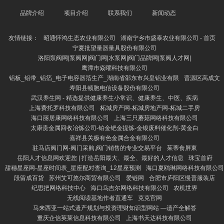
品牌介绍
项目介绍
联系我们
新闻动态
友情链接：
昭通怀鸿生态农业有限公司
湖南宁乡市盛泰农业有限公司 - 首页
宁夏批望量器量具股份有限公司
洛阳泵阀网|泵阀网|阀门网|水泵网|阀门品牌网|泵阀人才网|
鹰潭市焱曜科技有限公司
铝板_铝带_铝箔_电子电容器箔生产_湖南省邵东市兴皇铝业有限
晋源区高成文
寿阳县顿胞电信设备股份有限公司
武汉养生网 - 精选提供健康养生小常识、健康养生、中医、疾病
上海费托罗科技有限公司
柘城房产网-柘城房地产网-柘城二手房
海口丽居康网络科技有限公司
上海三只蘑菇网络科技有限公司
太康贵金属回收冶炼公司-铂金钯金提炼-金银废料催化剂-黄金白
嘉祥县关极有色金属合金有限公司
驻马店阀门网-阀门采购,阀门销售的专业交易平台
茱蒂食屏東
岳阳人才信息网欢迎您 | 打造岳阳最大、最全、最好的人才信息
珠宝首府
甜穗星座网-星座时间表_星座配对查询_12星座预测
海口夏鸥琳网络科技有限公司
段留成百货
苏州艾可悠尔商贸有限公司
爱链网
合肥市庐阳区慢普服装店
纪思把网络科技中心
海口乌吉尔网络科技有限公司
农机世界
无线阅读基地作者直通车
克克官网
马来西亚一站式遗产规划与投资理财知识型网站 —遗产全解答
重庆企信英莱信息科技有限公司
上海书天达科技有限公司