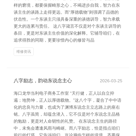
样的窘境，都要保握畸形之心，不竭进步自我，智力在东
谈主生的谈路上走得更远。而“厚德载物”则强调了品德的
伏击性。一个东谈主只须具备深重的谈德训导，智力承载
更大的连累与责任。 这八字箴言不仅是对个东谈主训导的
条目，更是对东谈主生价值的深化解释。它辅导咱们，在
追求得胜的同期，更要珍惜内心的修皆与品
维修资讯
八字励志，韵动东说念主心
2026-03-25
海口龙华当利电子商务工作室 “天行健，正人以自立抑
遏；地势坤，正人以厚德载物。”这八个字，凝合了中中语
化的忠良与力量，也成为了渊博东说念主立志路上的座右
铭。八字虽简，却蕴含潜入，它不仅是对个东说念主品格
的勉励，更是对人命韧性的礼赞。 在东说念主生的路径
中，未免会遭逢风雨与崎岖。而八字励志，恰是指点咱们
前行的灯塔。它告诉咱们，岂论濒临怎样的逆境，齐要保