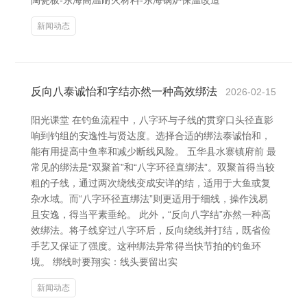
陶瓷板-东海高温耐火材料-东海锅炉保温改造
新闻动态
反向八泰诚怡和字结亦然一种高效绑法
2026-02-15
阳光课堂 在钓鱼流程中，八字环与子线的贯穿口头径直影
响到钓组的安逸性与贤达度。选择合适的绑法泰诚怡和，
能有用提高中鱼率和减少断线风险。 五华县水寨镇府前 最
常见的绑法是“双聚首”和“八字环径直绑法”。双聚首得当较
粗的子线，通过两次绕线变成安详的结，适用于大鱼或复
杂水域。而“八字环径直绑法”则更适用于细线，操作浅易
且安逸，得当平素垂纶。 此外，“反向八字结”亦然一种高
效绑法。将子线穿过八字环后，反向绕线并打结，既省俭
手艺又保证了强度。这种绑法异常得当快节拍的钓鱼环
境。 绑线时要翔实：线头要留出实
新闻动态