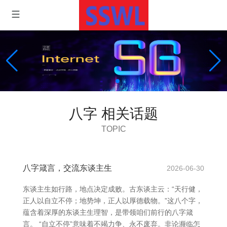
八字 相关话题
TOPIC
八字箴言，交流东谈主生
2026-06-30
东谈主生如行路，地点决定成败。古东谈主云：“天行健，
正人以自立不停；地势坤，正人以厚德载物。”这八个字，
蕴含着深厚的东谈主生理智，是带领咱们前行的八字箴
言。 “自立不停”意味着不竭力争、永不废弃。非论濒临怎